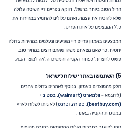
למרות הגישה הישראלית הבסיסית של "לנסות למצוא את
הדיל הטוב ביותר ברשת", דווקא בפריים דיי השיטה עלולה
שלא להוכיח את עצמה, ואתם עלולים להחמיץ במהירות את
כלל המבצעים על אותו הפריט.
המבצעים באמזון פריים דיי מופיעים ונעלמים במהירות גדולה
יחסית, כך שאם מצאתם משהו שאתם רוצים במחיר טוב,
פשוט לחצו על כפתור הקנייה והמשיכו הלאה למוצר הבא.
5) השתמשו באתרי שילוח לישראל
חלק מהמוצרים באמזון, בנוסף לאתרים גדולים אחרים
(לדוגמא –
וולמארט (walmart)
,
בסט ביי
(bestbuy.com)
,
ספורה
, ו
טרגט
) לא ניתן לשלוח לארץ
במסגרת הקנייה באתר.
ניתן להיעזר בחברות שילוח המספקות כתובת מקומית