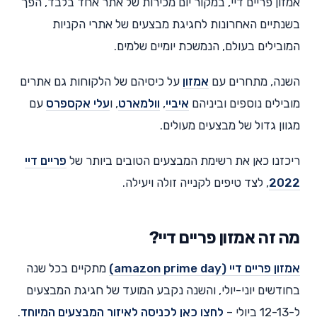
אמזון פריים דיי, במקור יום מכירות של אתר אחד בלבד, הפך
בשנתיים האחרונות לחגיגת מבצעים של אתרי הקניות
המובילים בעולם, הנמשכת יומיים שלמים.
השנה, מתחרים עם
אמזון
על כיסיהם של הלקוחות גם אתרים
מובילים נוספים וביניהם
איביי
,
וולמארט
, ו
עלי אקספרס
עם
מגוון גדול של מבצעים מעולים.
ריכזנו כאן את רשימת המבצעים הטובים ביותר של
פריים דיי
2022
, לצד טיפים לקנייה זולה ויעילה.
מה זה אמזון פריים דיי?
אמזון פריים דיי (amazon prime day)
מתקיים בכל שנה
בחודשים יוני-יולי, והשנה נקבע המועד של חגיגת המבצעים
ל-12-13 ביולי –
לחצו כאן לכניסה לאיזור המבצעים המיוחד
.