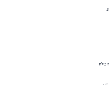
.
wi או פועלים במסגרת חבילת
 קטנה