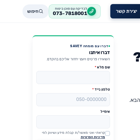
לבדיקה עם סוכן ביטוח
חיפוש
יצירת קשר
073-7818001
דברו עם מומחה SAVEY
?
דברו איתנו
השאירו פרטים ויועץ יחזור אליכם בהקדם.
שם מלא
*
טלפון נייד
*
אימייל
קראתי ואני מאשר/ת קבלת מידע ושיווק לפי
Website
מדיניות הפרטיות