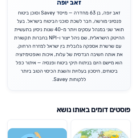
זאב יופה
זאב יופה, בן 63 מחדרה — מייסד Savey וסוכן ביטוח
פנסיוני מורשה, חבר לשכת סוכני הביטוח בישראל. בעל
תואר שני במנהל עסקים ויותר מ-40 שנות ניסיון בתעשיית
ההייטק הישראלית, שם ניהל ייצור ו-NPI בחברות תקשורת
עם שרשרת אספקה גלובלית בין ישראל למזרח הרחוק.
את אותה חשיבה הנדסית של עלות, איכות ואופטימיזציה
הוא מיישם היום בניתוח תיקי ביטוח ופנסיה — איתור כפל
ביטוחים, חיסכון בעלויות והשגת הכיסוי הטוב ביותר
ללקוחות Savey.
פוסטים דומים באותו נושא