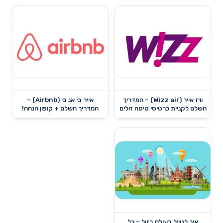
וויז אייר (Wizz air) – המדריך
אייר בי אנ בי (Airbnb) –
השלם לקניית כרטיסי טיסה זולים
המדריך השלם + קופון הנחה!
איך לטייל בעולם בזול – כל