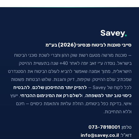
סייבי סוכנות לביטוח פנסיוני (2026) בע״מ
— סוכנות מורשה מטעם רשות שוק ההון וחברי לשכת סוכני הביטוח
בישראל. נוסדה ע״י זאב יופה לאחר 40+ שנה בתעשיית ההייטק
הישראלית, מתוך אמונה שאפשר להביא לעולם הביטוח את הסטנדרט
שמכתיב עולם ההייטק: שקיפות, דיוק והוגנות. שלוש הבטחות פשוטות
לכל לקוח של Savey —
להפיק יותר מהחיסכון שלכם
,
להבטיח
כיסוי טוב יותר למשפחה
, ו
לשלם רק את המינימום ההכרחי
. ייעוץ
אישי, בדיקת כפל ביטוחים, הוזלת עלויות והתאמת כיסויים — חינם
וללא התחייבות.
טלפון:
073-7818001
דוא"ל:
info@savey.co.il