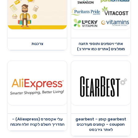
אתרי ויטמינים ותוספי תזונה
צרכנות
מומלצים (אתרים כמו אייהרב)
gearbest קופון – gearbest
עלי אקספרס (Aliexpress) –
coupon – קופונים מעודכנים
המדריך השלם לקניה זולה וחכמה
לאתר גירבסט