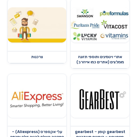
אתרי ויטמינים ותוספי תזונה
צרכנות
מומלצים (אתרים כמו אייהרב)
gearbest קופון – gearbest
עלי אקספרס (Aliexpress) –
coupon – קופונים מעודכנים
המדריך השלם לקניה זולה וחכמה