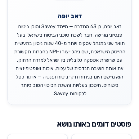
זאב יופה
זאב יופה, בן 63 מחדרה — מייסד Savey וסוכן ביטוח
פנסיוני מורשה, חבר לשכת סוכני הביטוח בישראל. בעל
תואר שני במנהל עסקים ויותר מ-40 שנות ניסיון בתעשיית
ההייטק הישראלית, שם ניהל ייצור ו-NPI בחברות תקשורת
עם שרשרת אספקה גלובלית בין ישראל למזרח הרחוק.
את אותה חשיבה הנדסית של עלות, איכות ואופטימיזציה
הוא מיישם היום בניתוח תיקי ביטוח ופנסיה — איתור כפל
ביטוחים, חיסכון בעלויות והשגת הכיסוי הטוב ביותר
ללקוחות Savey.
פוסטים דומים באותו נושא