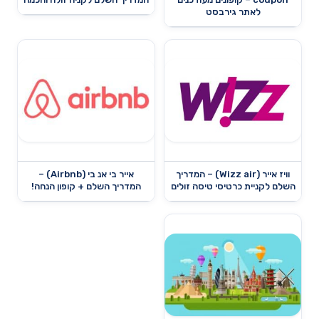
לאתר גירבסט
וויז אייר (Wizz air) – המדריך
אייר בי אנ בי (Airbnb) –
השלם לקניית כרטיסי טיסה זולים
המדריך השלם + קופון הנחה!