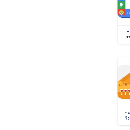
שופינג איי אל 2021 –
בק
 –
ל?