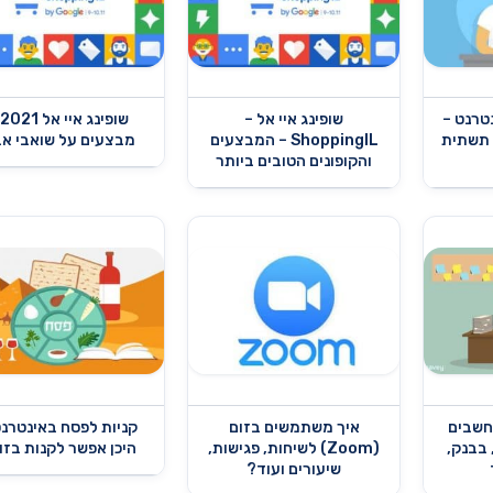
טרנט –
שופינג איי אל –
 תשתית
ShoppingIL – המבצעים
מבצעים על שואבי א
והקופונים הטובים ביותר
מחשבים
איך משתמשים בזום
קניות לפסח באינטרנט
 בבנק,
(Zoom) לשיחות, פגישות,
היכן אפשר לקנות בזו
שיעורים ועוד?