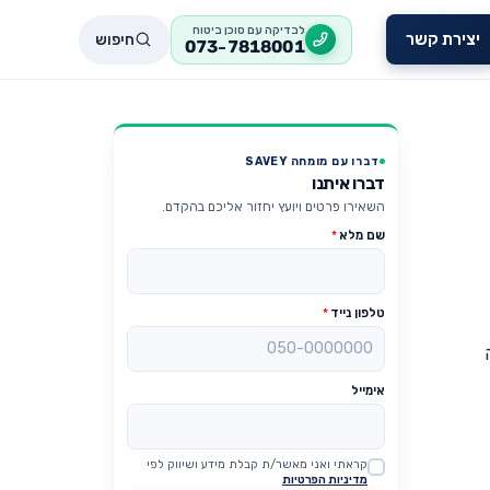
לבדיקה עם סוכן ביטוח
חיפוש
יצירת קשר
073-7818001
דברו עם מומחה SAVEY
דברו איתנו
השאירו פרטים ויועץ יחזור אליכם בהקדם.
שם מלא
*
טלפון נייד
*
בשנה
אימייל
קראתי ואני מאשר/ת קבלת מידע ושיווק לפי
Website
מדיניות הפרטיות