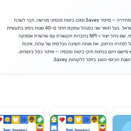
זאב יופה, בן 63 מחדרה — מייסד Savey וסוכן ביטוח פנסיוני מורשה, חבר לשכת
סוכני הביטוח בישראל. בעל תואר שני במנהל עסקים ויותר מ-40 שנות ניסיון בתעשיית
ההייטק הישראלית, שם ניהל ייצור ו-NPI בחברות תקשורת עם שרשרת אספקה
אל למזרח הרחוק. את אותה חשיבה הנדסית של עלות, איכות
 מיישם היום בניתוח תיקי ביטוח ופנסיה — איתור כפל ביטוחים,
גת הכיסוי הטוב ביותר ללקוחות Savey.