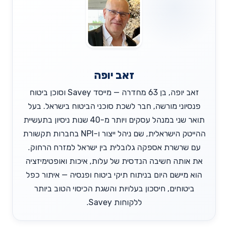
זאב יופה
זאב יופה, בן 63 מחדרה — מייסד Savey וסוכן ביטוח
פנסיוני מורשה, חבר לשכת סוכני הביטוח בישראל. בעל
תואר שני במנהל עסקים ויותר מ-40 שנות ניסיון בתעשיית
ההייטק הישראלית, שם ניהל ייצור ו-NPI בחברות תקשורת
עם שרשרת אספקה גלובלית בין ישראל למזרח הרחוק.
את אותה חשיבה הנדסית של עלות, איכות ואופטימיזציה
הוא מיישם היום בניתוח תיקי ביטוח ופנסיה — איתור כפל
ביטוחים, חיסכון בעלויות והשגת הכיסוי הטוב ביותר
ללקוחות Savey.