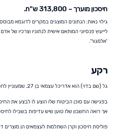
חיסכון מוערך – 313,800 ש"ח.
גילוי נאות: הנתונים המוצגים במקרים לדוגמא מבוסס
לייעוץ פנסיוני המותאם אישית לנתוניו וצרכיו של אדם
'אלמגור'.
רקע
גל (שם בדוי) הוא אדריכל עצמאי בן 27, שמעוניין לחסוך כ-1,500 ש"ח בחודש באופן פרטי, מעבר להפקדות לקרן הפנסיה.
בפגישה עם סוכן הביטוח שלו הוצע לו לבצע את הח
אך רואה החשבון שלו טוען שיש עדיפות בשבילו לחיס
פוליסת חיסכון וקרן השתלמות לעצמאים הן מוצרים ד