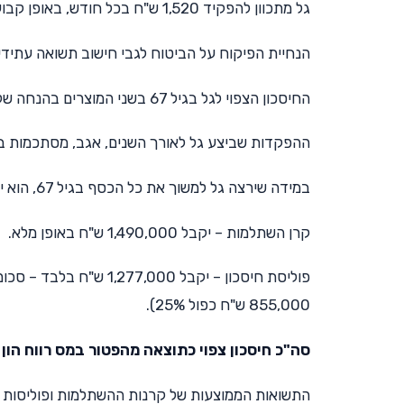
גל מתכוון להפקיד 1,520 ש"ח בכל חודש, באופן קבוע, ונכון להיום אין לו עדיין חיסכון כלשהו.
הנחיית הפיקוח על הביטוח לגבי חישוב תשואה עתידי
החיסכון הצפוי לגל בגיל 67 בשני המוצרים בהנחה של תשואה כזו, ובדמי ניהול זהים בגובה 0.7%, הוא 1,490,000 ש"ח.
ההפקדות שביצע גל לאורך השנים, אגב, מסתכמות ב-635,000 ש"ח, והרווחים שצבר בזכות התשואה הם 855,000 ש
במידה שירצה גל למשוך את כל הכסף בגיל 67, הוא יקבל את כספו לאחר חישוב המס על רווח הון באופן הבא:
קרן השתלמות – יקבל 1,490,000 ש"ח באופן מלא.
855,000 ש"ח כפול 25%).
סה"כ חיסכון צפוי כתוצאה מהפטור במס רווח הון – 213,000 ש"