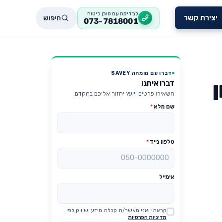
לבדיקה עם סוכן ביטוח
חיפוש
יצירת קשר
073-7818001
דברו עם מומחה SAVEY
דברו איתנו
השאירו פרטים ויועץ יחזור אליכם בהקדם.
שם מלא
*
טלפון נייד
*
אימייל
קראתי ואני מאשר/ת קבלת מידע ושיווק לפי
Website
מדיניות הפרטיות