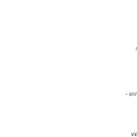
"ח (חישוב מס רווח ההון –
ת על כ-6%. במידה ונבצע