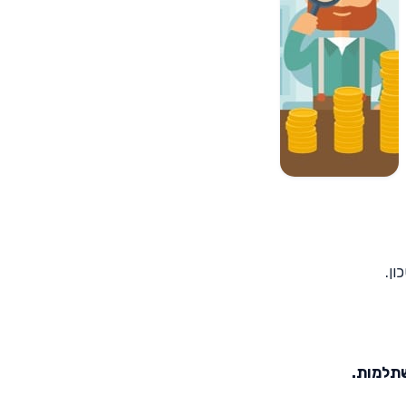
ון.
תלמות.