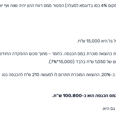
את אותו החישוב לפי הנחת תשואה ברוטו של 6% (במקום 4% כמו בדוגמא למעלה) הפטור ממס רווח ההון יהיה שווה אף 
15,0 ש"ח.
ל עד 7% מההכנסה נחשבת כהוצאה מוכרת במס הכנסה. כלומר – מתוך סכום ההפקדה החוד
בהנחה ששיעור המס הממוצע של גל על סכום זה הוא כ-20%, ההוצאה המוכרת תתרום לו למעשה 210 ש"ח להכנסה נטו
 הוא כ-100,800 ש"ח.
גם היא.