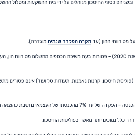
, ובשניהם כספי החיסכון מנוהלים על ידי בית ההשקעות ומסלול ההש
תקרה הפקדה שנתית
מוגדרת).
כלומר – הפקדות של עד 18,600 ש"ח בשנה (נכון לשנת 2020) – פטורות בעת משיכת הכספים מתשלום מס רווח הון,
פוליסת חיסכון, קרנות נאמנות, תעודות סל ועוד) אינם פטורים מתש
לאחר מבלי שהדבר ייחשב כאירוע מס, ואילו בפוליסת חיסכון כל מע