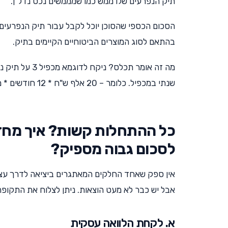
תיק הנפרעים שלו ממש כמו שמממשים נכס נדל"ן.
בהתאם לסוג המוצרים הביטוחיים הקיימים בתיק.
שנתי במכפיל. כלומר – 20 אלף ש"ח * 12 חודשים * מכפיל 3 = 720 אלף ש"ח. "אקזיט" נחמד מאוד.
כל ההתחלות קשות? איך מחז
לסכום גבוה מספיק?
אין ספק שאחד החלקים המאתגרים ביציאה לדרך עצמ
אבל יש כבר לא מעט הוצאות. ניתן לצלוח את התקופ
א. לקחת הלוואה עסקית