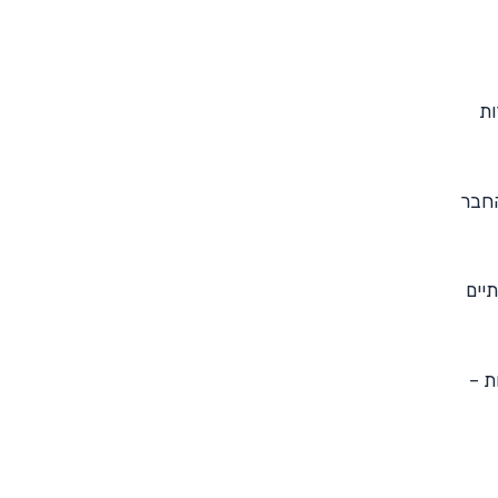
ות
החבר
יים
ת –