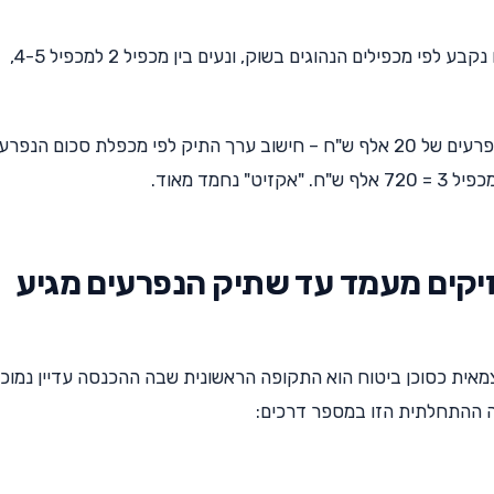
הסכום הכספי שהסוכן יוכל לקבל עבור תיק הנפרעים נקבע לפי מכפילים הנהוגים בשוק, ונעים בין מכפיל 2 למכפיל 4-5,
מה זה אומר תכלס? ניקח לדוגמא מכפיל 3 על תיק נפרעים של 20 אלף ש"ח – חישוב ערך התיק לפי מכפלת סכום הנפ
יקים מעמד עד שתיק הנפרעים מגיע
אית כסוכן ביטוח הוא התקופה הראשונית שבה ההכנסה עדיין נמוכה
ה ההתחלתית הזו במספר דרכים: