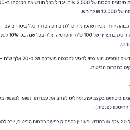
לדוגמא, סוכן ביטוח שמצליח למכור בכל חודש פרמיות סיכונ
והה יותר, מכיוון שהפרמיה כוללת בתוכה בדרך כלל ביטוחים עם
תעריפים משתנים, כך שאם סוכן הביטוח מוכר פוליסת ריסק בתעריף של 100 ש"ח, והפ
ותי.
וכאשר הסוכן ימשיך למכור באותו הקצב במשך 12 חודשים נוספים, הוא צפוי להגיע 
ים בחברות הביטוח.
ים ביטוחים בקצב יפה, ומחליט לעזוב את עבודתו, נשאר למעשה בלי
החיסכון לפנסיה).
מצד שני, סוכן ביטוח עצמאי שצבר נפרעים בהיקף של 20 אלף ₪ בחודש ומעוניין להפסיק לפעול בתחום הביטוח, יו