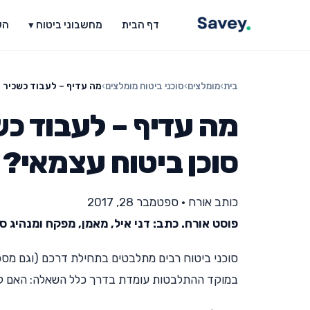
דף הבית
מחשבוני ביטוח ▾
הש
בית
›
מומלצים
›
סוכני ביטוח מומלצים
›
מה עדיף – לעבוד כשכיר ב
מה עדיף – לעבוד כש
סוכן ביטוח עצמאי?
כותב אורח
•
ספטמבר 28, 2017
פוסט אורח. כתב: דני איל, מאמן, מפקח ומנהיג ס
סוכני ביטוח רבים מתלבטים בתחילת דרכם (וגם מספ
במוקד ההתלבטות עומדת בדרך כלל השאלה: האם לעב