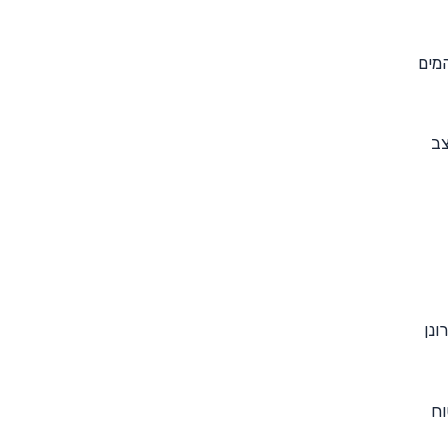
המים
צב
ונן
וח