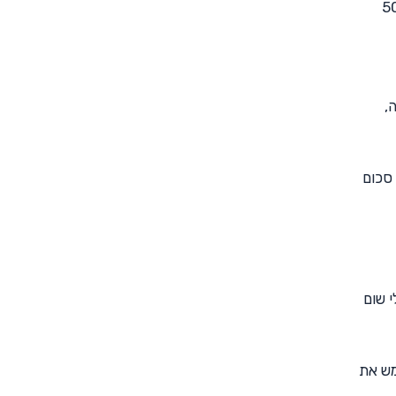
ים בסכום של 2,500 ש"ח, יגדיל בכל חודש את הכנסתו ב-500
רמיה עולה בכל שנה בכ-10% לשנה,
להכנסה מוערכת של כ-20 אלף ש"ח – סכום
 שום
כל לממש את