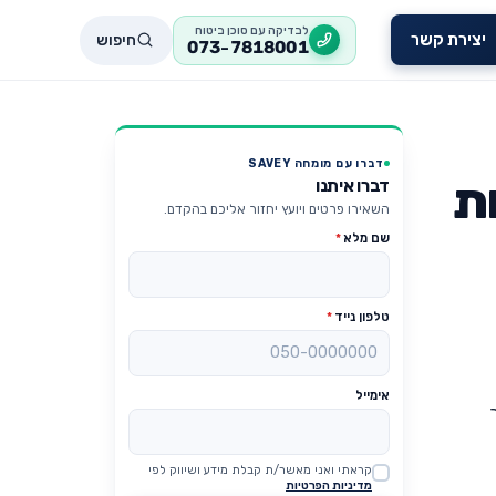
לבדיקה עם סוכן ביטוח
חיפוש
יצירת קשר
073-7818001
דברו עם מומחה SAVEY
ת
דברו איתנו
השאירו פרטים ויועץ יחזור אליכם בהקדם.
שם מלא
*
טלפון נייד
*
אימייל
קראתי ואני מאשר/ת קבלת מידע ושיווק לפי
Website
מדיניות הפרטיות