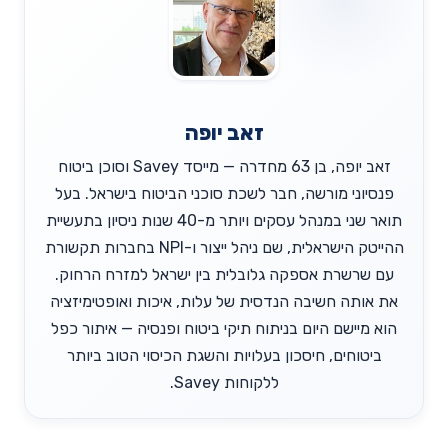
זאב יופה
זאב יופה, בן 63 מחדרה — מייסד Savey וסוכן ביטוח
פנסיוני מורשה, חבר לשכת סוכני הביטוח בישראל. בעל
תואר שני במנהל עסקים ויותר מ-40 שנות ניסיון בתעשיית
ההייטק הישראלית, שם ניהל ייצור ו-NPI בחברות תקשורת
עם שרשרת אספקה גלובלית בין ישראל למזרח הרחוק.
את אותה חשיבה הנדסית של עלות, איכות ואופטימיזציה
הוא מיישם היום בניתוח תיקי ביטוח ופנסיה — איתור כפל
ביטוחים, חיסכון בעלויות והשגת הכיסוי הטוב ביותר
ללקוחות Savey.