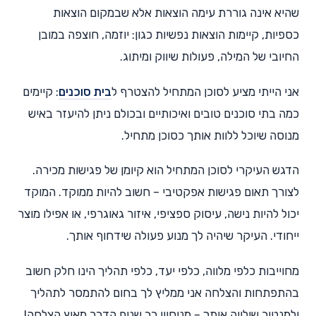
שהיא אינה גוררת עימה הוצאות אלא שבמקום הוצאות
כספיות, קיימות הוצאות נפשיות כגון: יוזמה, חוצפה במובן
החיובי של המילה, פעולות שיווק ומיתוג.
אני הייתי מציע לסוכן המתחיל להצטרף ל
בית סוכנים
: קיימים
כמה בתי סוכנים טובים ואיכותיים ובכולם ניתן להיעזר באיש
מנוסה שיוכל ללוות אותך כסוכן מתחיל.
הדגש העיקרי לסוכן המתחיל הוא קיומן של פגישות מכירה.
לצורך תאום פגישות אפקטיבי – חשוב להיות ממוקד. המוקד
יכול להיות נישה, עיסוק ספציפי, איזור גאוגרפי, או אפילו מוצר
ייחודי. העיקר שיהיה לך מנוע פעולה שידחוף אותך.
מחוייבות כלפי מלווה, כלפי יעד, כלפי תהליך הינו חלק חשוב
בהתפתחות והצלחה אני ממליץ לך בחום להתמסר לתהליך
ולמנטור שילווה אותך – מניסיון רב שנים הדבר מאיץ הצלחה!