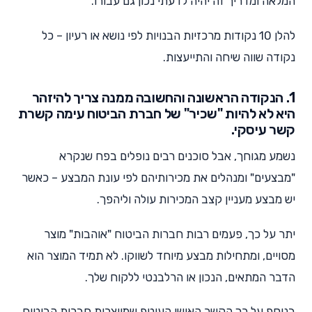
המלאה ומדריך זה יהיה לדעתי נכון גם עבורו.
להלן 10 נקודות מרכזיות הבנויות לפי נושא או רעיון – כל
נקודה שווה שיחה והתייעצות.
1. הנקודה הראשונה והחשובה ממנה צריך להיזהר
היא לא להיות "שכיר" של חברת הביטוח עימה קשרת
קשר עיסקי.
נשמע מגוחך, אבל סוכנים רבים נופלים בפח שנקרא
"מבצעים" ומנהלים את מכירותיהם לפי עונת המבצע – כאשר
יש מבצע מעניין קצב המכירות עולה וליהפך.
יתר על כך, פעמים רבות חברות הביטוח "אוהבות" מוצר
מסויים, ומתחילות מבצע מיוחד לשווקו. לא תמיד המוצר הוא
הדבר המתאים, הנכון או הרלבנטי ללקוח שלך.
בנוסף על כך הקשר האישי העוטף שמייצרות חברות הביטוח