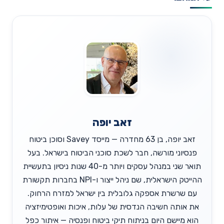
זאב יופה
זאב יופה, בן 63 מחדרה — מייסד Savey וסוכן ביטוח
פנסיוני מורשה, חבר לשכת סוכני הביטוח בישראל. בעל
תואר שני במנהל עסקים ויותר מ-40 שנות ניסיון בתעשיית
ההייטק הישראלית, שם ניהל ייצור ו-NPI בחברות תקשורת
עם שרשרת אספקה גלובלית בין ישראל למזרח הרחוק.
את אותה חשיבה הנדסית של עלות, איכות ואופטימיזציה
הוא מיישם היום בניתוח תיקי ביטוח ופנסיה — איתור כפל