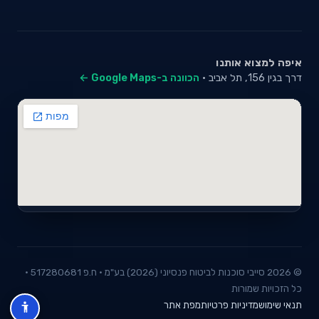
איפה למצוא אותנו
דרך בגין 156, תל אביב ·
הכוונה ב-Google Maps ←
© 2026 סייבי סוכנות לביטוח פנסיוני (2026) בע"מ · ח.פ 517280681 ·
כל הזכויות שמורות
תנאי שימוש
מדיניות פרטיות
מפת אתר