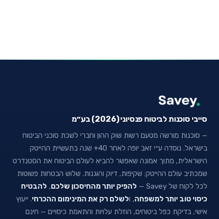
סייבי סוכנות לביטוח פנסיוני (2026) בע״מ
— סוכנות מורשה מטעם רשות שוק ההון וחברי לשכת סוכני הביטוח
בישראל. נוסדה ע״י זאב יופה לאחר 40+ שנה בתעשיית ההייטק
הישראלית, מתוך אמונה שאפשר להביא לעולם הביטוח את הסטנדרט
שמכתיב עולם ההייטק: שקיפות, דיוק והוגנות. שלוש הבטחות פשוטות
לכל לקוח של Savey —
להפיק יותר מהחיסכון שלכם
,
להבטיח
כיסוי טוב יותר למשפחה
, ו
לשלם רק את המינימום ההכרחי
. ייעוץ
אישי, בדיקת כפל ביטוחים, הוזלת עלויות והתאמת כיסויים — חינם