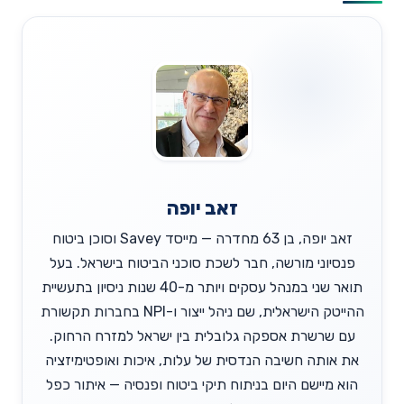
זאב יופה
זאב יופה, בן 63 מחדרה — מייסד Savey וסוכן ביטוח
פנסיוני מורשה, חבר לשכת סוכני הביטוח בישראל. בעל
תואר שני במנהל עסקים ויותר מ-40 שנות ניסיון בתעשיית
ההייטק הישראלית, שם ניהל ייצור ו-NPI בחברות תקשורת
עם שרשרת אספקה גלובלית בין ישראל למזרח הרחוק.
את אותה חשיבה הנדסית של עלות, איכות ואופטימיזציה
הוא מיישם היום בניתוח תיקי ביטוח ופנסיה — איתור כפל