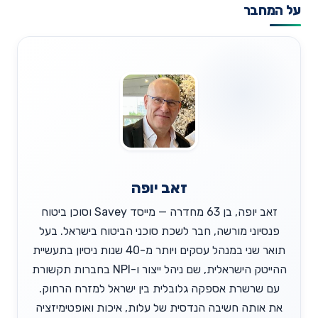
על המחבר
זאב יופה
זאב יופה, בן 63 מחדרה — מייסד Savey וסוכן ביטוח
פנסיוני מורשה, חבר לשכת סוכני הביטוח בישראל. בעל
תואר שני במנהל עסקים ויותר מ-40 שנות ניסיון בתעשיית
ההייטק הישראלית, שם ניהל ייצור ו-NPI בחברות תקשורת
עם שרשרת אספקה גלובלית בין ישראל למזרח הרחוק.
את אותה חשיבה הנדסית של עלות, איכות ואופטימיזציה