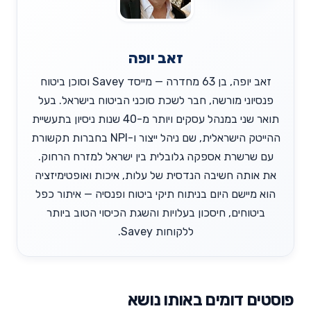
זאב יופה
זאב יופה, בן 63 מחדרה — מייסד Savey וסוכן ביטוח
פנסיוני מורשה, חבר לשכת סוכני הביטוח בישראל. בעל
תואר שני במנהל עסקים ויותר מ-40 שנות ניסיון בתעשיית
ההייטק הישראלית, שם ניהל ייצור ו-NPI בחברות תקשורת
עם שרשרת אספקה גלובלית בין ישראל למזרח הרחוק.
את אותה חשיבה הנדסית של עלות, איכות ואופטימיזציה
הוא מיישם היום בניתוח תיקי ביטוח ופנסיה — איתור כפל
ביטוחים, חיסכון בעלויות והשגת הכיסוי הטוב ביותר
ללקוחות Savey.
פוסטים דומים באותו נושא