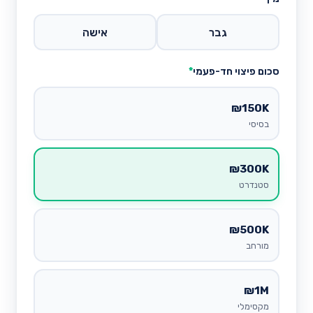
גבר
אישה
סכום פיצוי חד-פעמי
*
₪150K
בסיסי
₪300K
סטנדרט
₪500K
מורחב
₪1M
מקסימלי