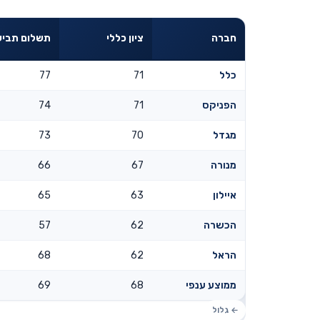
חברה
ציון כללי
תשלום תביע
כלל
71
77
הפניקס
71
74
מגדל
70
73
מנורה
67
66
איילון
63
65
הכשרה
62
57
הראל
62
68
ממוצע ענפי
68
69