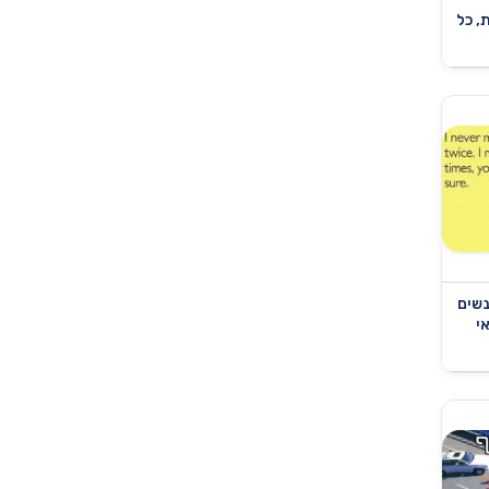
, כל
נשים
י