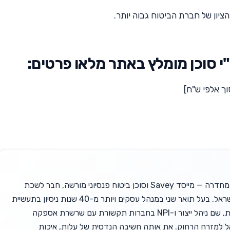
י סוכן מומלץ באתר מלאו פרטים:
ך אלפי ש"ח]
זאב יופה, בן 63 מחדרה — מייסד Savey וסוכן ביטוח פנסיוני מורשה, חבר לשכת
סוכני הביטוח בישראל. בעל תואר שני במנהל עסקים ויותר מ-40 שנות ניסיון בתעשיית
ההייטק הישראלית, שם ניהל ייצור ו-NPI בחברות תקשורת עם שרשרת אספקה
אל למזרח הרחוק. את אותה חשיבה הנדסית של עלות, איכות