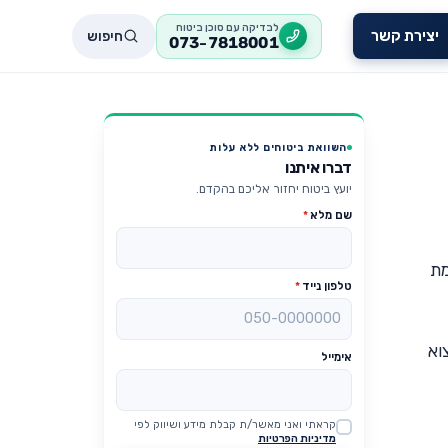
לבדיקה עם סוכן ביטוח
חיפוש
יצירת קשר
073-7818001
השוואת ביטוחים ללא עלות
דברו איתנו
יועץ ביטוח יחזור אליכם בהקדם.
שם מלא
*
מת
טלפון נייד
*
וא
אימייל
קראתי ואני מאשר/ת קבלת מידע ושיווק לפי
Website
מדיניות הפרטיות