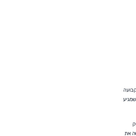
קבועה
 טוב שמגיע
ק
ה את