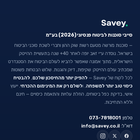
סייבי סוכנות לביטוח פנסיוני (2026) בע״מ
— סוכנות מורשה מטעם רשות שוק ההון וחברי לשכת סוכני הביטוח
בישראל. נוסדה ע״י זאב יופה לאחר 40+ שנה בתעשיית ההייטק
הישראלית, מתוך אמונה שאפשר להביא לעולם הביטוח את הסטנדרט
שמכתיב עולם ההייטק: שקיפות, דיוק והוגנות. שלוש הבטחות פשוטות
לכל לקוח של Savey —
להפיק יותר מהחיסכון שלכם
,
להבטיח
כיסוי טוב יותר למשפחה
, ו
לשלם רק את המינימום ההכרחי
. ייעוץ
אישי, בדיקת כפל ביטוחים, הוזלת עלויות והתאמת כיסויים — חינם
וללא התחייבות.
טלפון:
073-7818001
דוא"ל:
info@savey.co.il