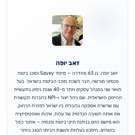
זאב יופה
זאב יופה, בן 63 מחדרה — מייסד Savey וסוכן ביטוח
פנסיוני מורשה, חבר לשכת סוכני הביטוח בישראל. בעל
תואר שני במנהל עסקים ויותר מ-40 שנות ניסיון בתעשיית
ההייטק הישראלית, שם ניהל ייצור ו-NPI בחברות תקשורת
עם שרשרת אספקה גלובלית בין ישראל למזרח הרחוק.
את אותה חשיבה הנדסית של עלות, איכות ואופטימיזציה
הוא מיישם היום בניתוח תיקי ביטוח ופנסיה — איתור כפל
ביטוחים, חיסכון בעלויות והשגת הכיסוי הטוב ביותר