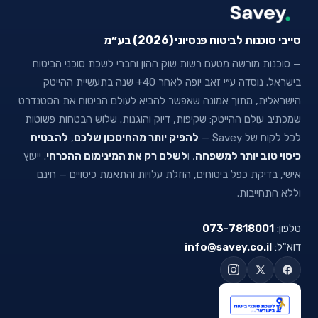
סייבי סוכנות לביטוח פנסיוני (2026) בע״מ
— סוכנות מורשה מטעם רשות שוק ההון וחברי לשכת סוכני הביטוח
בישראל. נוסדה ע״י זאב יופה לאחר 40+ שנה בתעשיית ההייטק
הישראלית, מתוך אמונה שאפשר להביא לעולם הביטוח את הסטנדרט
שמכתיב עולם ההייטק: שקיפות, דיוק והוגנות. שלוש הבטחות פשוטות
לכל לקוח של Savey —
להפיק יותר מהחיסכון שלכם
,
להבטיח
כיסוי טוב יותר למשפחה
, ו
לשלם רק את המינימום ההכרחי
. ייעוץ
אישי, בדיקת כפל ביטוחים, הוזלת עלויות והתאמת כיסויים — חינם
וללא התחייבות.
טלפון:
073-7818001
דוא"ל:
info@savey.co.il