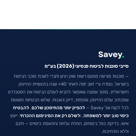
סייבי סוכנות לביטוח פנסיוני (2026) בע״מ
— סוכנות מורשה מטעם רשות שוק ההון וחברי לשכת סוכני הביטוח
בישראל. נוסדה ע״י זאב יופה לאחר 40+ שנה בתעשיית ההייטק
הישראלית, מתוך אמונה שאפשר להביא לעולם הביטוח את הסטנדרט
שמכתיב עולם ההייטק: שקיפות, דיוק והוגנות. שלוש הבטחות פשוטות
לכל לקוח של Savey —
להפיק יותר מהחיסכון שלכם
,
להבטיח
כיסוי טוב יותר למשפחה
, ו
לשלם רק את המינימום ההכרחי
. ייעוץ
אישי, בדיקת כפל ביטוחים, הוזלת עלויות והתאמת כיסויים — חינם
וללא התחייבות.