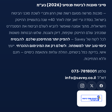
סייבי סוכנות לביטוח פנסיוני (2026) בע״מ
— סוכנות מורשה מטעם רשות שוק ההון וחברי לשכת סוכני הביטוח
בישראל. נוסדה ע״י זאב יופה לאחר 40+ שנה בתעשיית ההייטק
הישראלית, מתוך אמונה שאפשר להביא לעולם הביטוח את הסטנדרט
שמכתיב עולם ההייטק: שקיפות, דיוק והוגנות. שלוש הבטחות פשוטות
לכל לקוח של Savey —
להפיק יותר מהחיסכון שלכם
,
להבטיח
כיסוי טוב יותר למשפחה
, ו
לשלם רק את המינימום ההכרחי
. ייעוץ
אישי, בדיקת כפל ביטוחים, הוזלת עלויות והתאמת כיסויים — חינם
וללא התחייבות.
טלפון:
073-7818001
דוא"ל:
info@savey.co.il