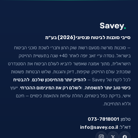
סייבי סוכנות לביטוח פנסיוני (2026) בע״מ
— סוכנות מורשה מטעם רשות שוק ההון וחברי לשכת סוכני הביטוח
בישראל. נוסדה ע״י זאב יופה לאחר 40+ שנה בתעשיית ההייטק
הישראלית, מתוך אמונה שאפשר להביא לעולם הביטוח את הסטנדרט
שמכתיב עולם ההייטק: שקיפות, דיוק והוגנות. שלוש הבטחות פשוטות
לכל לקוח של Savey —
להפיק יותר מהחיסכון שלכם
,
להבטיח
כיסוי טוב יותר למשפחה
, ו
לשלם רק את המינימום ההכרחי
. ייעוץ
אישי, בדיקת כפל ביטוחים, הוזלת עלויות והתאמת כיסויים — חינם
וללא התחייבות.
טלפון:
073-7818001
דוא"ל:
info@savey.co.il