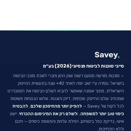
סייבי סוכנות לביטוח פנסיוני (2026) בע״מ
— סוכנות מורשה מטעם רשות שוק ההון וחברי לשכת סוכני הביטוח
בישראל. נוסדה ע״י זאב יופה לאחר 40+ שנה בתעשיית ההייטק
הישראלית, מתוך אמונה שאפשר להביא לעולם הביטוח את הסטנדרט
שמכתיב עולם ההייטק: שקיפות, דיוק והוגנות. שלוש הבטחות פשוטות
לכל לקוח של Savey —
להפיק יותר מהחיסכון שלכם
,
להבטיח
כיסוי טוב יותר למשפחה
, ו
לשלם רק את המינימום ההכרחי
. ייעוץ
אישי, בדיקת כפל ביטוחים, הוזלת עלויות והתאמת כיסויים — חינם
וללא התחייבות.