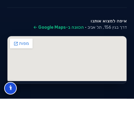
איפה למצוא אותנו
דרך בגין 156, תל אביב ·
הכוונה ב-Google Maps ←
© 2026 סייבי סוכנות לביטוח פנסיוני (2026) בע"מ · ח.פ 517280681 ·
כל הזכויות שמורות
תנאי שימוש
מדיניות פרטיות
מפת אתר