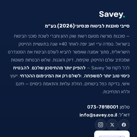
סייבי סוכנות לביטוח פנסיוני (2026) בע״מ
— סוכנות מורשה מטעם רשות שוק ההון וחברי לשכת סוכני הביטוח
בישראל. נוסדה ע״י זאב יופה לאחר 40+ שנה בתעשיית ההייטק
הישראלית, מתוך אמונה שאפשר להביא לעולם הביטוח את הסטנדרט
שמכתיב עולם ההייטק: שקיפות, דיוק והוגנות. שלוש הבטחות פשוטות
לכל לקוח של Savey —
להפיק יותר מהחיסכון שלכם
,
להבטיח
כיסוי טוב יותר למשפחה
, ו
לשלם רק את המינימום ההכרחי
. ייעוץ
אישי, בדיקת כפל ביטוחים, הוזלת עלויות והתאמת כיסויים — חינם
וללא התחייבות.
טלפון:
073-7818001
דוא"ל:
info@savey.co.il