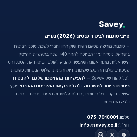
סייבי סוכנות לביטוח פנסיוני (2026) בע״מ
— סוכנות מורשה מטעם רשות שוק ההון וחברי לשכת סוכני הביטוח
בישראל. נוסדה ע״י זאב יופה לאחר 40+ שנה בתעשיית ההייטק
הישראלית, מתוך אמונה שאפשר להביא לעולם הביטוח את הסטנדרט
שמכתיב עולם ההייטק: שקיפות, דיוק והוגנות. שלוש הבטחות פשוטות
לכל לקוח של Savey —
להפיק יותר מהחיסכון שלכם
,
להבטיח
כיסוי טוב יותר למשפחה
, ו
לשלם רק את המינימום ההכרחי
. ייעוץ
אישי, בדיקת כפל ביטוחים, הוזלת עלויות והתאמת כיסויים — חינם
וללא התחייבות.
טלפון:
073-7818001
דוא"ל:
info@savey.co.il