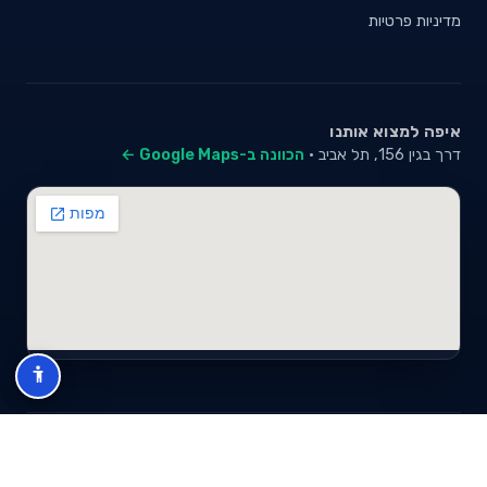
מדיניות פרטיות
איפה למצוא אותנו
דרך בגין 156, תל אביב ·
הכוונה ב-Google Maps ←
© 2026 סייבי סוכנות לביטוח פנסיוני (2026) בע"מ · ח.פ 517280681 ·
כל הזכויות שמורות