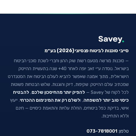
סייבי סוכנות לביטוח פנסיוני (2026) בע״מ
— סוכנות מורשה מטעם רשות שוק ההון וחברי לשכת סוכני הביטוח
בישראל. נוסדה ע״י זאב יופה לאחר 40+ שנה בתעשיית ההייטק
הישראלית, מתוך אמונה שאפשר להביא לעולם הביטוח את הסטנדרט
שמכתיב עולם ההייטק: שקיפות, דיוק והוגנות. שלוש הבטחות פשוטות
לכל לקוח של Savey —
להפיק יותר מהחיסכון שלכם
,
להבטיח
כיסוי טוב יותר למשפחה
, ו
לשלם רק את המינימום ההכרחי
. ייעוץ
אישי, בדיקת כפל ביטוחים, הוזלת עלויות והתאמת כיסויים — חינם
וללא התחייבות.
טלפון:
073-7818001