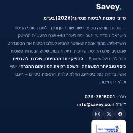
סייבי סוכנות לביטוח פנסיוני (2026) בע״מ
— סוכנות מורשה מטעם רשות שוק ההון וחברי לשכת סוכני הביטוח
בישראל. נוסדה ע״י זאב יופה לאחר 40+ שנה בתעשיית ההייטק
הישראלית, מתוך אמונה שאפשר להביא לעולם הביטוח את הסטנדרט
שמכתיב עולם ההייטק: שקיפות, דיוק והוגנות. שלוש הבטחות פשוטות
לכל לקוח של Savey —
להפיק יותר מהחיסכון שלכם
,
להבטיח
כיסוי טוב יותר למשפחה
, ו
לשלם רק את המינימום ההכרחי
. ייעוץ
אישי, בדיקת כפל ביטוחים, הוזלת עלויות והתאמת כיסויים — חינם
וללא התחייבות.
טלפון:
073-7818001
דוא"ל:
info@savey.co.il