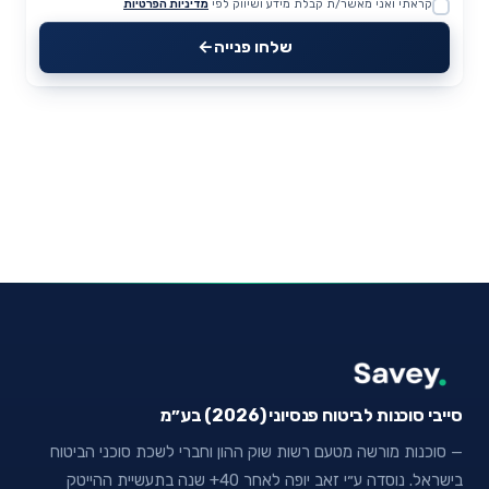
קראתי ואני מאשר/ת קבלת מידע ושיווק לפי
מדיניות הפרטיות
Website
שלחו פנייה
סייבי סוכנות לביטוח פנסיוני (2026) בע״מ
— סוכנות מורשה מטעם רשות שוק ההון וחברי לשכת סוכני הביטוח
בישראל. נוסדה ע״י זאב יופה לאחר 40+ שנה בתעשיית ההייטק