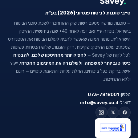
סייבי סוכנות לביטוח פנסיוני (2026) בע״מ
— סוכנות מורשה מטעם רשות שוק ההון וחברי לשכת סוכני הביטוח
בישראל. נוסדה ע״י זאב יופה לאחר 40+ שנה בתעשיית ההייטק
הישראלית, מתוך אמונה שאפשר להביא לעולם הביטוח את הסטנדרט
שמכתיב עולם ההייטק: שקיפות, דיוק והוגנות. שלוש הבטחות פשוטות
לכל לקוח של Savey —
להפיק יותר מהחיסכון שלכם
,
להבטיח
כיסוי טוב יותר למשפחה
, ו
לשלם רק את המינימום ההכרחי
. ייעוץ
אישי, בדיקת כפל ביטוחים, הוזלת עלויות והתאמת כיסויים — חינם
וללא התחייבות.
טלפון:
073-7818001
דוא"ל:
info@savey.co.il