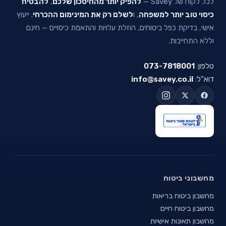
לכל לקוח של Savey —
להפיק יותר מהחיסכון שלכם
,
להבטיח
כיסוי טוב יותר למשפחה
, ו
לשלם רק את המינימום ההכרחי
. ייעוץ
אישי, בדיקת כפל ביטוחים, הוזלת עלויות והתאמת כיסויים — חינם
וללא התחייבות.
טלפון:
073-7818001
דוא"ל:
info@savey.co.il
מחשבוני ביטוח
מחשבון ביטוח בריאות
מחשבון ביטוח חיים
מחשבון תאונות אישיות