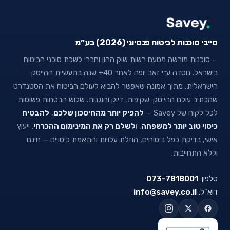
סייבי סוכנות לביטוח פנסיוני (2026) בע״מ
— סוכנות מורשה מטעם רשות שוק ההון וחברי לשכת סוכני הביטוח
בישראל. נוסדה ע״י זאב יופה לאחר 40+ שנה בתעשיית ההייטק
הישראלית, מתוך אמונה שאפשר להביא לעולם הביטוח את הסטנדרט
שמכתיב עולם ההייטק: שקיפות, דיוק והוגנות. שלוש הבטחות פשוטות
לכל לקוח של Savey —
להפיק יותר מהחיסכון שלכם
,
להבטיח
כיסוי טוב יותר למשפחה
, ו
לשלם רק את המינימום ההכרחי
. ייעוץ
אישי, בדיקת כפל ביטוחים, הוזלת עלויות והתאמת כיסויים — חינם
וללא התחייבות.
טלפון:
073-7818001
דוא"ל:
info@savey.co.il