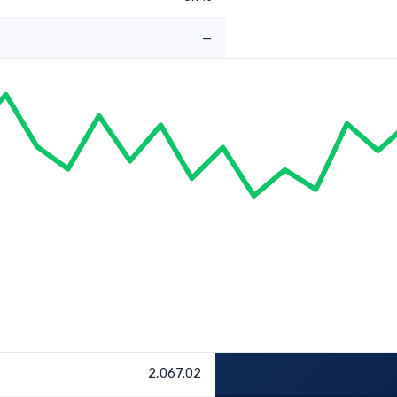
—
2,067.02