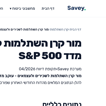
דף הבית
מחשבוני ביטוח ▾
הש
דף הבית
›
קרן השתלמות
›
מור קרן השתלמות לשכירים ולעצמאים - 
מור קרן השתלמות ל
מדד S&P 500
מערכת Savey
•
תקופת דיווח 04/2026
מור קרן השתלמות לשכירים ולעצמאים - עוקב מדד P 500
להלן הנתונים המלאים מהדוח החודשי האחרון שפורסם על י
נתונים כלליים