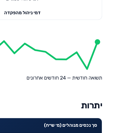
דמי ניהול מהפקדה
תשואה חודשית — 24 חודשים אחרונים
יתרות
סך נכסים מנוהלים (מ׳ ש״ח)