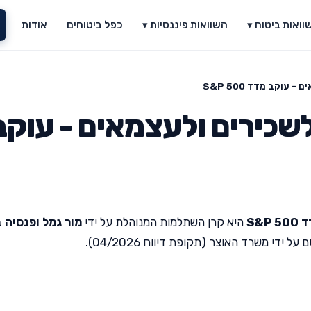
וואות ביטוח ▾
השוואות פיננסיות ▾
כפל ביטוחים
אודות
עוקב מדד S&P 500
שכירים ולעצמאים - עוקב
S&
היא קרן השתלמות המנוהלת על ידי
מור גמל ופנסיה 
די משרד האוצר (תקופת דיווח 04/2026).