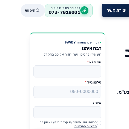
לבדיקה עם סוכן ביטוח
חיפוש
יצירת קשר
073-7818001
דברו עם מומחה SAVEY
דברו איתנו
השאירו פרטים ויועץ יחזור אליכם בהקדם.
שם מלא
*
טלפון נייד
*
בע"מ
.
אימייל
קראתי ואני מאשר/ת קבלת מידע ושיווק לפי
Website
מדיניות הפרטיות