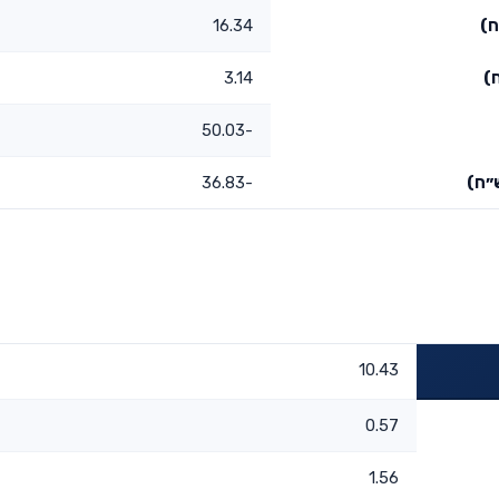
ח)
16.34
)
3.14
-50.03
״ח)
-36.83
10.43
0.57
1.56