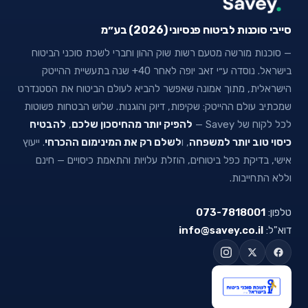
סייבי סוכנות לביטוח פנסיוני (2026) בע״מ
— סוכנות מורשה מטעם רשות שוק ההון וחברי לשכת סוכני הביטוח
בישראל. נוסדה ע״י זאב יופה לאחר 40+ שנה בתעשיית ההייטק
הישראלית, מתוך אמונה שאפשר להביא לעולם הביטוח את הסטנדרט
שמכתיב עולם ההייטק: שקיפות, דיוק והוגנות. שלוש הבטחות פשוטות
לכל לקוח של Savey —
להפיק יותר מהחיסכון שלכם
,
להבטיח
כיסוי טוב יותר למשפחה
, ו
לשלם רק את המינימום ההכרחי
. ייעוץ
אישי, בדיקת כפל ביטוחים, הוזלת עלויות והתאמת כיסויים — חינם
וללא התחייבות.
טלפון:
073-7818001
דוא"ל:
info@savey.co.il