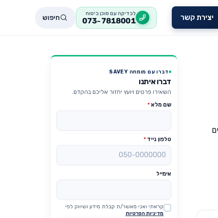
לבדיקה עם סוכן ביטוח
חיפוש
יצירת קשר
073-7818001
דברו עם מומחה SAVEY
דברו איתנו
השאירו פרטים ויועץ יחזור אליכם בהקדם.
שם מלא
*
ם
טלפון נייד
*
אימייל
קראתי ואני מאשר/ת קבלת מידע ושיווק לפי
Website
מדיניות הפרטיות