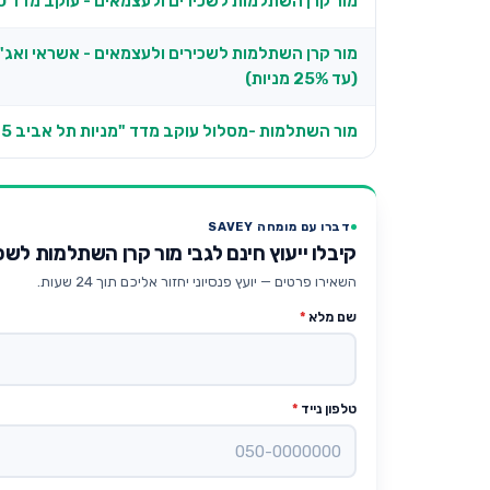
מור קרן השתלמות לשכירים ולעצמאים - עוקב מדד S&P 500
מור קרן השתלמות לשכירים ולעצמאים - אשראי ואג"
(עד 25% מניות)
מור השתלמות -מסלול עוקב מדד "מניות תל אביב 35"
דברו עם מומחה SAVEY
קיבלו ייעוץ חינם לגבי מור קרן השתלמות לשכ
השאירו פרטים — יועץ פנסיוני יחזור אליכם תוך 24 שעות.
שם מלא
*
טלפון נייד
*