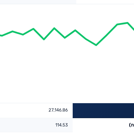
27,146.86
ח)
114.53