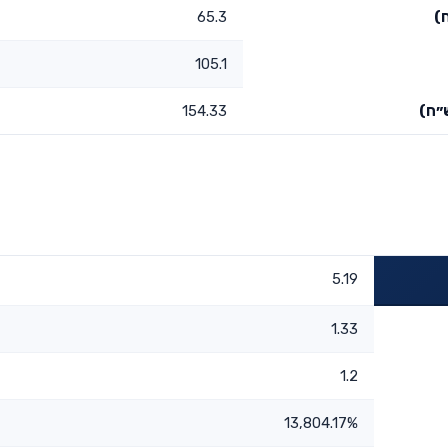
)
65.3
105.1
״ח)
154.33
5.19
1.33
1.2
13,804.17%