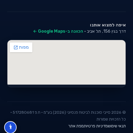
איפה למצוא אותנו
דרך בגין 156, תל אביב ·
הכוונה ב-Google Maps ←
© 2026 סייבי סוכנות לביטוח פנסיוני (2026) בע"מ · ח.פ 517280681 ·
כל הזכויות שמורות
תנאי שימוש
מדיניות פרטיות
מפת אתר