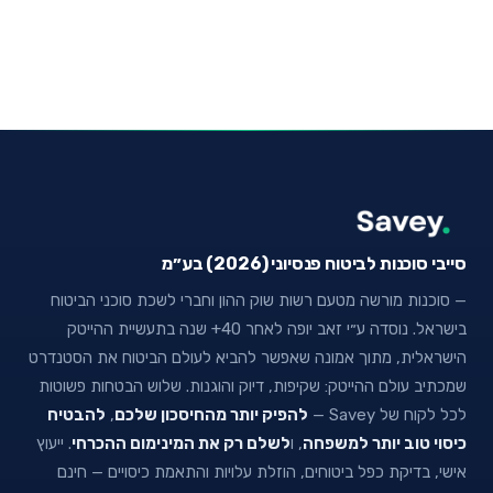
סייבי סוכנות לביטוח פנסיוני (2026) בע״מ
— סוכנות מורשה מטעם רשות שוק ההון וחברי לשכת סוכני הביטוח
בישראל. נוסדה ע״י זאב יופה לאחר 40+ שנה בתעשיית ההייטק
הישראלית, מתוך אמונה שאפשר להביא לעולם הביטוח את הסטנדרט
שמכתיב עולם ההייטק: שקיפות, דיוק והוגנות. שלוש הבטחות פשוטות
לכל לקוח של Savey —
להפיק יותר מהחיסכון שלכם
,
להבטיח
כיסוי טוב יותר למשפחה
, ו
לשלם רק את המינימום ההכרחי
. ייעוץ
אישי, בדיקת כפל ביטוחים, הוזלת עלויות והתאמת כיסויים — חינם