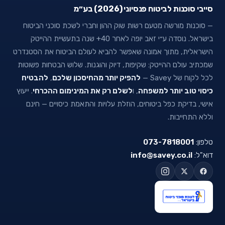
סייבי סוכנות לביטוח פנסיוני (2026) בע״מ
— סוכנות מורשה מטעם רשות שוק ההון וחברי לשכת סוכני הביטוח
בישראל. נוסדה ע״י זאב יופה לאחר 40+ שנה בתעשיית ההייטק
הישראלית, מתוך אמונה שאפשר להביא לעולם הביטוח את הסטנדרט
שמכתיב עולם ההייטק: שקיפות, דיוק והוגנות. שלוש הבטחות פשוטות
לכל לקוח של Savey —
להפיק יותר מהחיסכון שלכם
,
להבטיח
כיסוי טוב יותר למשפחה
, ו
לשלם רק את המינימום ההכרחי
. ייעוץ
אישי, בדיקת כפל ביטוחים, הוזלת עלויות והתאמת כיסויים — חינם
וללא התחייבות.
טלפון:
073-7818001
דוא"ל:
info@savey.co.il