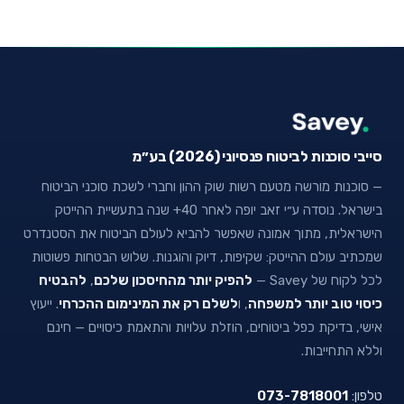
סייבי סוכנות לביטוח פנסיוני (2026) בע״מ
— סוכנות מורשה מטעם רשות שוק ההון וחברי לשכת סוכני הביטוח
בישראל. נוסדה ע״י זאב יופה לאחר 40+ שנה בתעשיית ההייטק
הישראלית, מתוך אמונה שאפשר להביא לעולם הביטוח את הסטנדרט
שמכתיב עולם ההייטק: שקיפות, דיוק והוגנות. שלוש הבטחות פשוטות
לכל לקוח של Savey —
להפיק יותר מהחיסכון שלכם
,
להבטיח
כיסוי טוב יותר למשפחה
, ו
לשלם רק את המינימום ההכרחי
. ייעוץ
אישי, בדיקת כפל ביטוחים, הוזלת עלויות והתאמת כיסויים — חינם
וללא התחייבות.
טלפון:
073-7818001