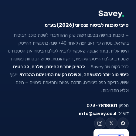
סייבי סוכנות לביטוח פנסיוני (2026) בע״מ
— סוכנות מורשה מטעם רשות שוק ההון וחברי לשכת סוכני הביטוח
בישראל. נוסדה ע״י זאב יופה לאחר 40+ שנה בתעשיית ההייטק
הישראלית, מתוך אמונה שאפשר להביא לעולם הביטוח את הסטנדרט
שמכתיב עולם ההייטק: שקיפות, דיוק והוגנות. שלוש הבטחות פשוטות
לכל לקוח של Savey —
להפיק יותר מהחיסכון שלכם
,
להבטיח
כיסוי טוב יותר למשפחה
, ו
לשלם רק את המינימום ההכרחי
. ייעוץ
אישי, בדיקת כפל ביטוחים, הוזלת עלויות והתאמת כיסויים — חינם
וללא התחייבות.
טלפון:
073-7818001
דוא"ל:
info@savey.co.il