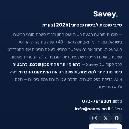
סייבי סוכנות לביטוח פנסיוני (2026) בע״מ
— סוכנות מורשה מטעם רשות שוק ההון וחברי לשכת סוכני הביטוח
בישראל. נוסדה ע״י זאב יופה לאחר 40+ שנה בתעשיית ההייטק
הישראלית, מתוך אמונה שאפשר להביא לעולם הביטוח את הסטנדרט
שמכתיב עולם ההייטק: שקיפות, דיוק והוגנות. שלוש הבטחות פשוטות
לכל לקוח של Savey —
להפיק יותר מהחיסכון שלכם
,
להבטיח
כיסוי טוב יותר למשפחה
, ו
לשלם רק את המינימום ההכרחי
. ייעוץ
אישי, בדיקת כפל ביטוחים, הוזלת עלויות והתאמת כיסויים — חינם
וללא התחייבות.
טלפון:
073-7818001
דוא"ל:
info@savey.co.il