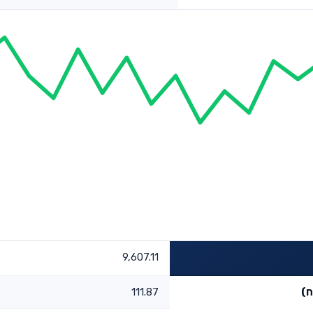
9,607.11
ח)
111.87