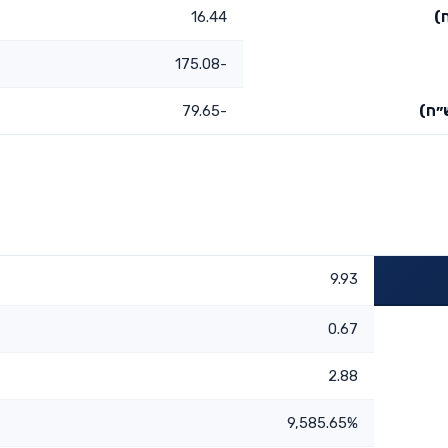
)
16.44
-175.08
״ח)
-79.65
9.93
0.67
2.88
9,585.65%