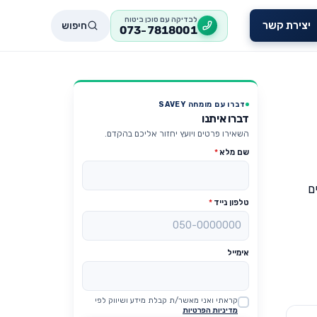
לבדיקה עם סוכן ביטוח
חיפוש
יצירת קשר
073-7818001
דברו עם מומחה SAVEY
דברו איתנו
השאירו פרטים ויועץ יחזור אליכם בהקדם.
שם מלא
*
ם
טלפון נייד
*
אימייל
קראתי ואני מאשר/ת קבלת מידע ושיווק לפי
Website
מדיניות הפרטיות