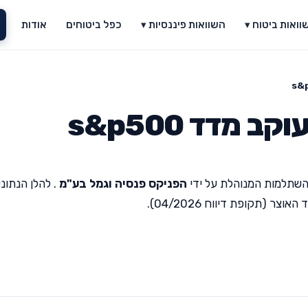
וואות ביטוח ▾
השוואות פיננסיות ▾
כפל ביטוחים
אודות
מדד s&p500
השתלמות המנוהלת על ידי
הפניקס פנסיה וגמל בע"מ
. להלן הנתוני
(תקופת דיווח 04/2026).