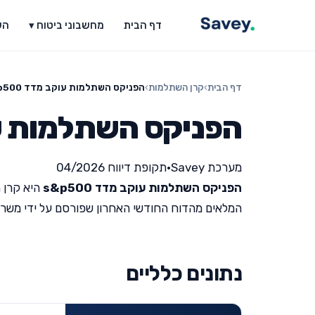
דף הבית
מחשבוני ביטוח ▾
הש
דף הבית
›
קרן השתלמות
›
הפניקס השתלמות עוקב מדד s&p500
הפניקס השתלמות עוקב 
מערכת Savey
•
תקופת דיווח 04/2026
הפניקס השתלמות עוקב מדד s&p500
היא קרן 
המלאים מהדוח החודשי האחרון שפורסם על ידי משרד האוצר 
נתונים כלליים