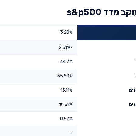
דד s&p500
3.28%
-2.51%
44.7%
65.59%
13.11%
10.61%
0.57%
—