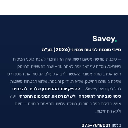
סייבי סוכנות לביטוח פנסיוני (2026) בע״מ
— סוכנות מורשה מטעם רשות שוק ההון וחברי לשכת סוכני הביטוח
בישראל. נוסדה ע״י זאב יופה לאחר 40+ שנה בתעשיית ההייטק
הישראלית, מתוך אמונה שאפשר להביא לעולם הביטוח את הסטנדרט
שמכתיב עולם ההייטק: שקיפות, דיוק והוגנות. שלוש הבטחות פשוטות
לכל לקוח של Savey —
להפיק יותר מהחיסכון שלכם
,
להבטיח
כיסוי טוב יותר למשפחה
, ו
לשלם רק את המינימום ההכרחי
. ייעוץ
אישי, בדיקת כפל ביטוחים, הוזלת עלויות והתאמת כיסויים — חינם
וללא התחייבות.
טלפון:
073-7818001