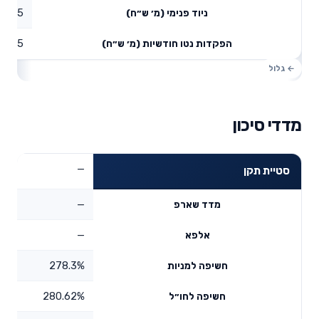
2.75
ניוד פנימי (מ׳ ש״ח)
5
הפקדות נטו חודשיות (מ׳ ש״ח)
מדדי סיכון
—
סטיית תקן
—
מדד שארפ
—
אלפא
278.3%
חשיפה למניות
280.62%
חשיפה לחו״ל