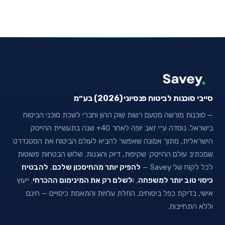
סייבי סוכנות לביטוח פנסיוני (2026) בע״מ
— סוכנות מורשה מטעם רשות שוק ההון וחברי לשכת סוכני הביטוח
בישראל. נוסדה ע״י זאב יופה לאחר 40+ שנה בתעשיית ההייטק
הישראלית, מתוך אמונה שאפשר להביא לעולם הביטוח את הסטנדרט
שמכתיב עולם ההייטק: שקיפות, דיוק והוגנות. שלוש הבטחות פשוטות
לכל לקוח של Savey —
להפיק יותר מהחיסכון שלכם
,
להבטיח
כיסוי טוב יותר למשפחה
, ו
לשלם רק את המינימום ההכרחי
. ייעוץ
אישי, בדיקת כפל ביטוחים, הוזלת עלויות והתאמת כיסויים — חינם
וללא התחייבות.