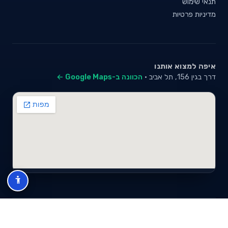
תנאי שימוש
מדיניות פרטיות
איפה למצוא אותנו
דרך בגין 156, תל אביב ·
הכוונה ב-Google Maps ←
© 2026 סייבי סוכנות לביטוח פנסיוני (2026) בע"מ · ח.פ 517280681 ·
כל הזכויות שמורות