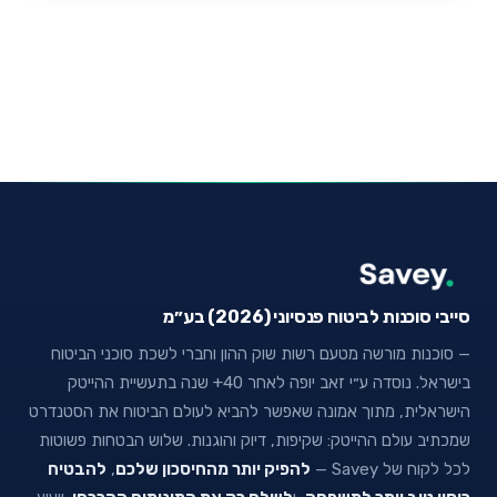
סייבי סוכנות לביטוח פנסיוני (2026) בע״מ
— סוכנות מורשה מטעם רשות שוק ההון וחברי לשכת סוכני הביטוח
בישראל. נוסדה ע״י זאב יופה לאחר 40+ שנה בתעשיית ההייטק
הישראלית, מתוך אמונה שאפשר להביא לעולם הביטוח את הסטנדרט
שמכתיב עולם ההייטק: שקיפות, דיוק והוגנות. שלוש הבטחות פשוטות
לכל לקוח של Savey —
להפיק יותר מהחיסכון שלכם
,
להבטיח