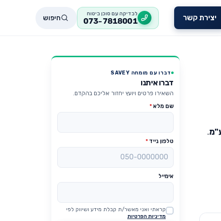
לבדיקה עם סוכן ביטוח
חיפוש
יצירת קשר
073-7818001
דברו עם מומחה SAVEY
דברו איתנו
השאירו פרטים ויועץ יחזור אליכם בהקדם.
שם מלא
*
"מ
.
טלפון נייד
*
אימייל
קראתי ואני מאשר/ת קבלת מידע ושיווק לפי
Website
מדיניות הפרטיות