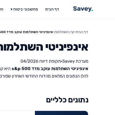
דף הבית
מחשבוני ביטוח ▾
הש
דף הבית
›
קרן השתלמות
›
אינפיניטי השתלמות עוקב מדד s&p 500
אינפיניטי השתלמות עוקב
מערכת Savey
•
תקופת דיווח 04/2026
אינפיניטי השתלמות עוקב מדד s&p 500
היא קר
להלן הנתונים המלאים מהדוח החודשי האחרון שפורסם על י
נתונים כלליים