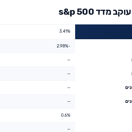
מדד s&p 500
3.41%
-2.98%
—
—
—
—
0.6%
—