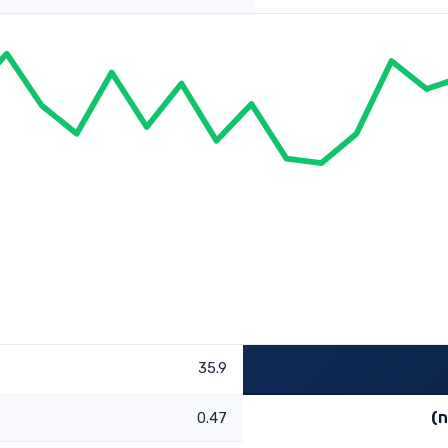
35.9
ח)
0.47