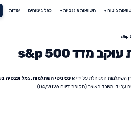
וואות ביטוח ▾
השוואות פיננסיות ▾
כפל ביטוחים
אודות
 מדד s&p 500
ן השתלמות המנוהלת על ידי
אינפיניטי השתלמות, גמל ופנסיה בע
די משרד האוצר (תקופת דיווח 04/2026).