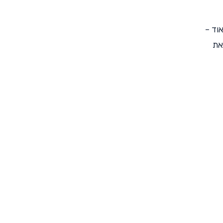
וד –
את