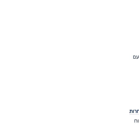
עם
רות
וח