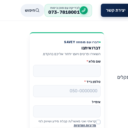
לבדיקה עם סוכן ביטוח
חיפוש
יצירת קשר
073-7818001
דברו עם מומחה SAVEY
דברו איתנו
השאירו פרטים ויועץ יחזור אליכם בהקדם.
שם מלא
*
קלים
טלפון נייד
*
אימייל
קראתי ואני מאשר/ת קבלת מידע ושיווק לפי
Website
מדיניות הפרטיות