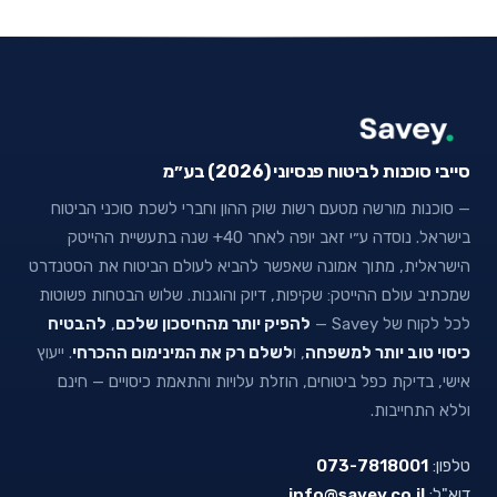
סייבי סוכנות לביטוח פנסיוני (2026) בע״מ
— סוכנות מורשה מטעם רשות שוק ההון וחברי לשכת סוכני הביטוח
בישראל. נוסדה ע״י זאב יופה לאחר 40+ שנה בתעשיית ההייטק
הישראלית, מתוך אמונה שאפשר להביא לעולם הביטוח את הסטנדרט
שמכתיב עולם ההייטק: שקיפות, דיוק והוגנות. שלוש הבטחות פשוטות
לכל לקוח של Savey —
להפיק יותר מהחיסכון שלכם
,
להבטיח
כיסוי טוב יותר למשפחה
, ו
לשלם רק את המינימום ההכרחי
. ייעוץ
אישי, בדיקת כפל ביטוחים, הוזלת עלויות והתאמת כיסויים — חינם
וללא התחייבות.
טלפון:
073-7818001
דוא"ל:
info@savey.co.il