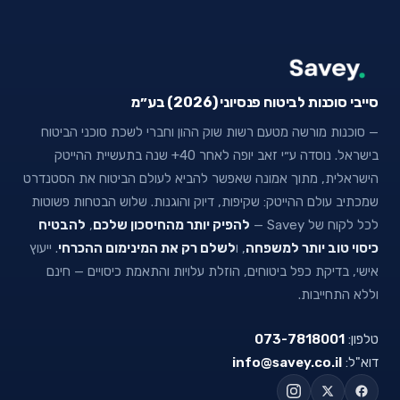
סייבי סוכנות לביטוח פנסיוני (2026) בע״מ
— סוכנות מורשה מטעם רשות שוק ההון וחברי לשכת סוכני הביטוח
בישראל. נוסדה ע״י זאב יופה לאחר 40+ שנה בתעשיית ההייטק
הישראלית, מתוך אמונה שאפשר להביא לעולם הביטוח את הסטנדרט
שמכתיב עולם ההייטק: שקיפות, דיוק והוגנות. שלוש הבטחות פשוטות
לכל לקוח של Savey —
להפיק יותר מהחיסכון שלכם
,
להבטיח
כיסוי טוב יותר למשפחה
, ו
לשלם רק את המינימום ההכרחי
. ייעוץ
אישי, בדיקת כפל ביטוחים, הוזלת עלויות והתאמת כיסויים — חינם
וללא התחייבות.
טלפון:
073-7818001
דוא"ל:
info@savey.co.il