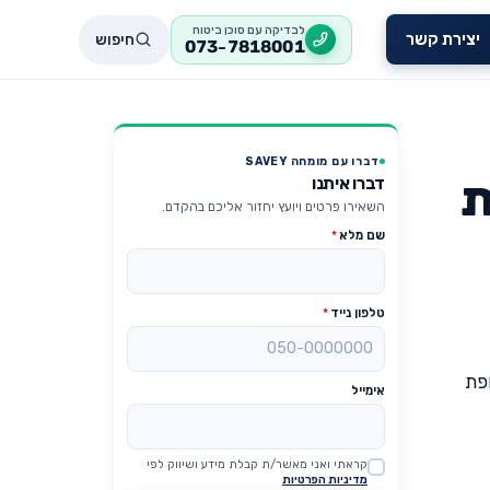
לבדיקה עם סוכן ביטוח
חיפוש
יצירת קשר
073-7818001
דברו עם מומחה SAVEY
ת
דברו איתנו
השאירו פרטים ויועץ יחזור אליכם בהקדם.
שם מלא
*
טלפון נייד
*
ופת
אימייל
קראתי ואני מאשר/ת קבלת מידע ושיווק לפי
Website
מדיניות הפרטיות