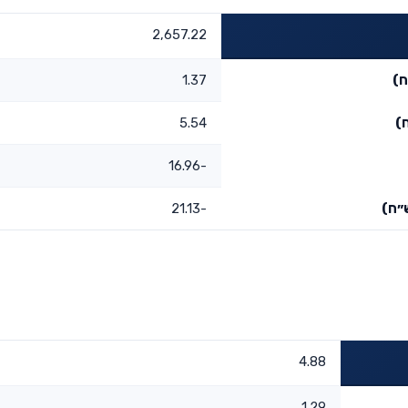
2,657.22
ח)
1.37
)
5.54
-16.96
״ח)
-21.13
4.88
1.29