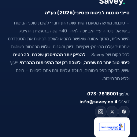
סייבי סוכנות לביטוח פנסיוני (2026) בע״מ
— סוכנות מורשה מטעם רשות שוק ההון וחברי לשכת סוכני הביטוח
בישראל. נוסדה ע״י זאב יופה לאחר 40+ שנה בתעשיית ההייטק
הישראלית, מתוך אמונה שאפשר להביא לעולם הביטוח את הסטנדרט
שמכתיב עולם ההייטק: שקיפות, דיוק והוגנות. שלוש הבטחות פשוטות
לכל לקוח של Savey —
להפיק יותר מהחיסכון שלכם
,
להבטיח
כיסוי טוב יותר למשפחה
, ו
לשלם רק את המינימום ההכרחי
. ייעוץ
אישי, בדיקת כפל ביטוחים, הוזלת עלויות והתאמת כיסויים — חינם
וללא התחייבות.
טלפון:
073-7818001
דוא"ל:
info@savey.co.il