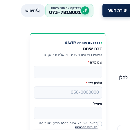
לבדיקה עם סוכן ביטוח
חיפוש
יצירת קשר
073-7818001
דברו עם מומחה SAVEY
דברו איתנו
השאירו פרטים ויועץ יחזור אליכם בהקדם.
שם מלא
*
. להלן
טלפון נייד
*
אימייל
קראתי ואני מאשר/ת קבלת מידע ושיווק לפי
Website
מדיניות הפרטיות