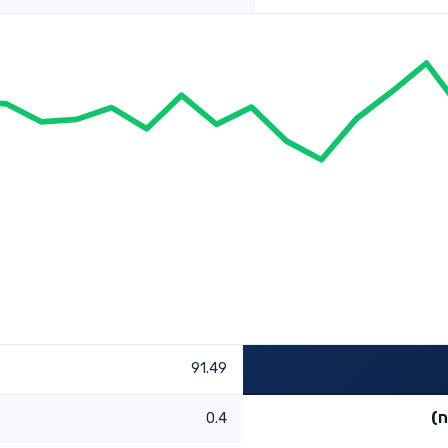
91.49
ח)
0.4